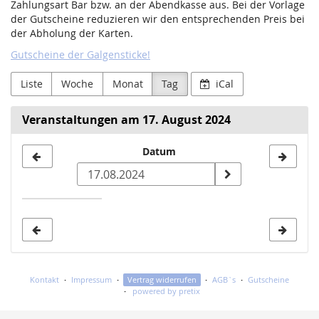
Zahlungsart Bar bzw. an der Abendkasse aus. Bei der Vorlage
der Gutscheine reduzieren wir den entsprechenden Preis bei
der Abholung der Karten.
Gutscheine der Galgensticke!
Liste
Woche
Monat
Tag
iCal
Veranstaltungen am 17. August 2024
Datum
Datum
zur
Anzeige
auswählen
Kontakt
Impressum
Vertrag widerrufen
AGB`s
Gutscheine
powered by pretix