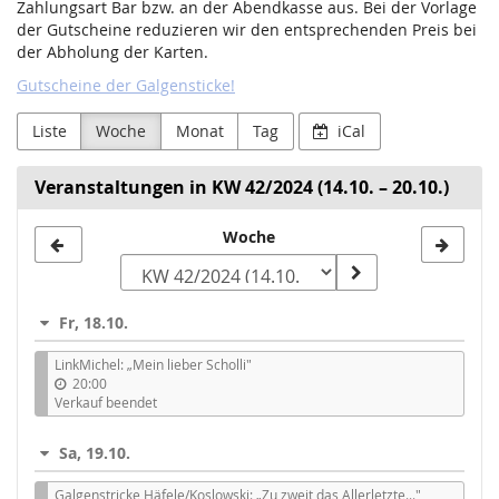
Zahlungsart Bar bzw. an der Abendkasse aus. Bei der Vorlage
der Gutscheine reduzieren wir den entsprechenden Preis bei
der Abholung der Karten.
Gutscheine der Galgensticke!
Liste
Woche
Monat
Tag
iCal
Veranstaltungen in KW 42/2024 (14.10. – 20.10.)
Woche
Woche
zur
Anzeige
Fr, 18.10.
auswählen
LinkMichel: „Mein lieber Scholli"
20:00
Verkauf beendet
Sa, 19.10.
Galgenstricke Häfele/Koslowski: „Zu zweit das Allerletzte..."