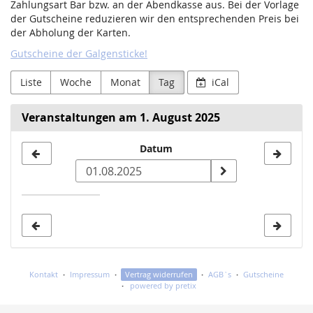
Zahlungsart Bar bzw. an der Abendkasse aus. Bei der Vorlage
der Gutscheine reduzieren wir den entsprechenden Preis bei
der Abholung der Karten.
Gutscheine der Galgensticke!
Liste
Woche
Monat
Tag
iCal
Veranstaltungen am 1. August 2025
Datum
Datum
zur
Anzeige
auswählen
Kontakt
Impressum
Vertrag widerrufen
AGB`s
Gutscheine
powered by pretix