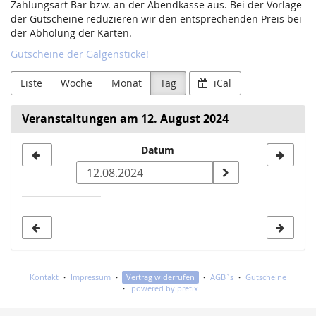
Zahlungsart Bar bzw. an der Abendkasse aus. Bei der Vorlage
der Gutscheine reduzieren wir den entsprechenden Preis bei
der Abholung der Karten.
Gutscheine der Galgensticke!
Liste
Woche
Monat
Tag
iCal
Veranstaltungen am 12. August 2024
Datum
Datum
zur
Anzeige
auswählen
Kontakt
Impressum
Vertrag widerrufen
AGB`s
Gutscheine
powered by pretix