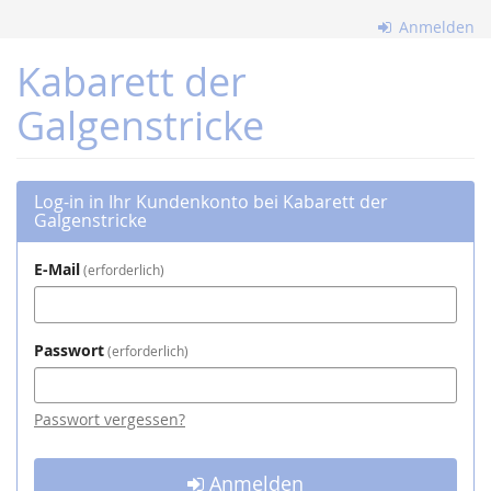
Zum
Anmelden
Haupt-
Inhalt
Kabarett der
springen
Galgenstricke
Log-in in Ihr Kundenkonto bei Kabarett der
Galgenstricke
E-Mail
erforderlich
Passwort
erforderlich
Passwort vergessen?
Anmelden