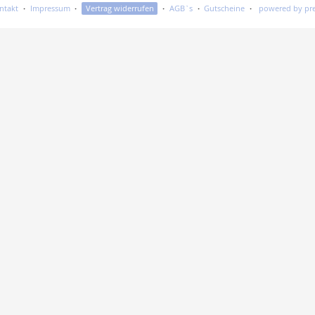
ntakt
Impressum
Vertrag widerrufen
AGB`s
Gutscheine
powered by pre