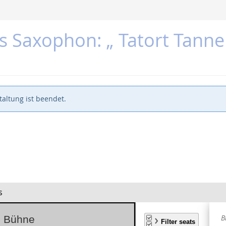
as Saxophon: „ Tatort Tan
altung ist beendet.
s
A
B
S