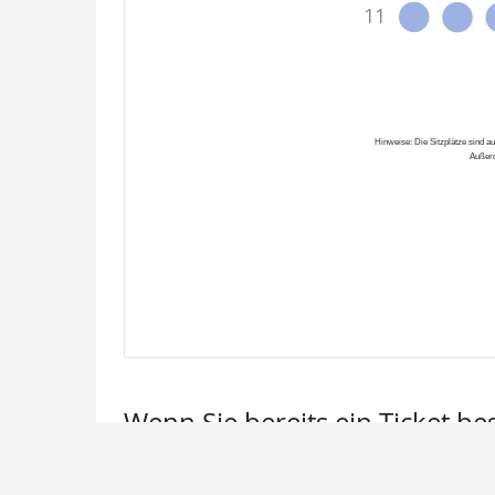
Produkte
Wenn Sie bereits ein Ticket be
Wenn Sie den Status und die Details Ihrer Bestell
in einer der E-Mails, die wir Ihnen im Bestellvor